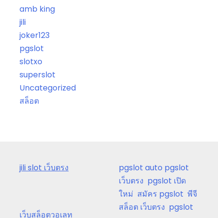
amb king
jili
joker123
pgslot
slotxo
superslot
Uncategorized
สล็อต
jili slot เว็บตรง
pgslot auto
pgslot
เว็บตรง
pgslot เปิด
ใหม่
สมัคร pgslot
พีจี
สล็อต เว็บตรง
pgslot
เว็บสล็อตวอเลท