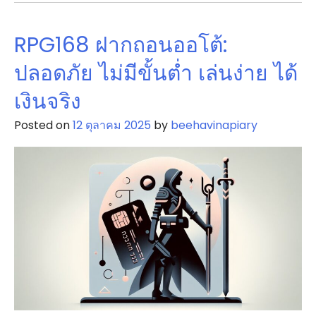
RPG168 ฝากถอนออโต้:
ปลอดภัย ไม่มีขั้นต่ำ เล่นง่าย ได้
เงินจริง
Posted on
12 ตุลาคม 2025
by
beehavinapiary