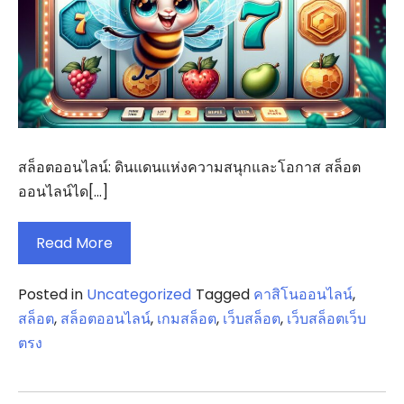
สล็อตออนไลน์: ดินแดนแห่งความสนุกและโอกาส สล็อต
ออนไลน์ได[…]
Read More
Posted in
Uncategorized
Tagged
คาสิโนออนไลน์
,
สล็อต
,
สล็อตออนไลน์
,
เกมสล็อต
,
เว็บสล็อต
,
เว็บสล็อตเว็บ
ตรง