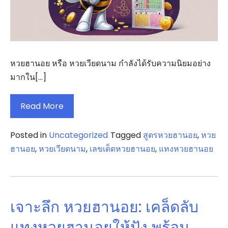
หวยฮานอย หรือ หวยเวียดนาม กำลังได้รับความนิยมอย่าง
มากใน[…]
Read More
Posted in
Uncategorized
Tagged
สูตรหวยฮานอย
,
หวย
ฮานอย
,
หวยเวียดนาม
,
เลขเด็ดหวยฮานอย
,
แทงหวยฮานอย
เจาะลึก หวยฮานอย: เคล็ดลับ
แทงหวยฮานอยให้ปัง พร้อม