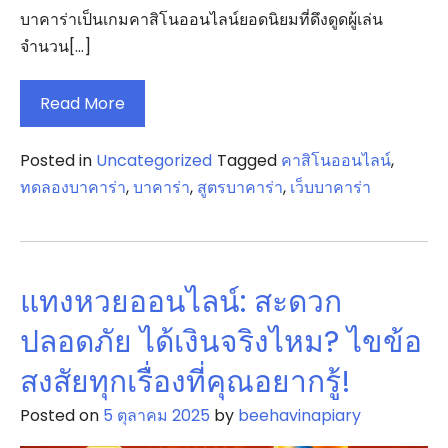
บาคาร่าเป็นเกมคาสิโนออนไลน์ยอดนิยมที่ดึงดูดผู้เล่น
จำนวน[…]
Read More
Posted in
Uncategorized
Tagged
คาสิโนออนไลน์
,
ทดลองบาคาร่า
,
บาคาร่า
,
สูตรบาคาร่า
,
เว็บบาคาร่า
แทงหวยออนไลน์: สะดวก
ปลอดภัย ได้เงินจริงไหม? ไขข้อ
สงสัยทุกเรื่องที่คุณอยากรู้!
Posted on
5 ตุลาคม 2025
by
beehavinapiary