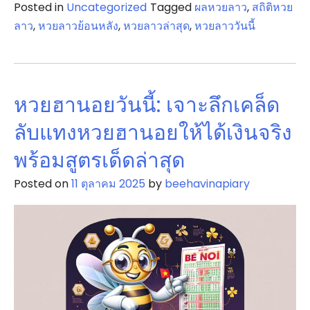
Posted in
Uncategorized
Tagged
ผลหวยลาว
,
สถิติหวย
ลาว
,
หวยลาวย้อนหลัง
,
หวยลาวล่าสุด
,
หวยลาววันนี้
หวยฮานอยวันนี้: เจาะลึกเคล็ด
ลับแทงหวยฮานอยให้ได้เงินจริง
พร้อมสูตรเด็ดล่าสุด
Posted on
11 ตุลาคม 2025
by
beehavinapiary