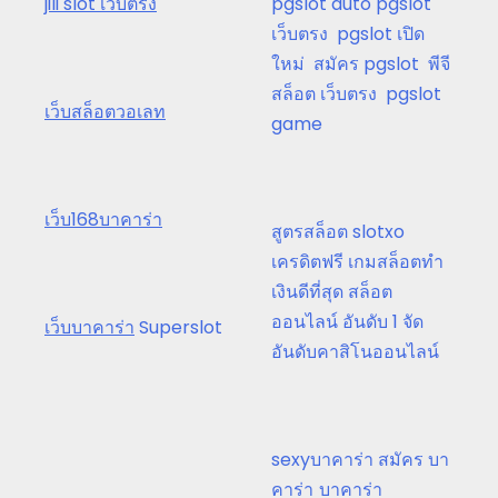
jili slot เว็บตรง
pgslot auto
pgslot
เว็บตรง
pgslot เปิด
ใหม่
สมัคร pgslot
พีจี
สล็อต เว็บตรง
pgslot
เว็บสล็อตวอเลท
game
เว็บ168บาคาร่า
สูตรสล็อต
slotxo
เครดิตฟรี
เกมสล็อตทำ
เงินดีที่สุด
สล็อต
ออนไลน์ อันดับ 1
จัด
เว็บบาคาร่า
Superslot
อันดับคาสิโนออนไลน์
sexyบาคาร่า
สมัคร บา
คาร่า
บาคาร่า