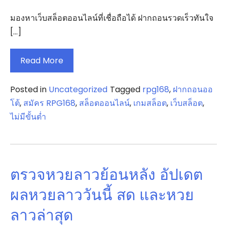
มองหาเว็บสล็อตออนไลน์ที่เชื่อถือได้ ฝากถอนรวดเร็วทันใจ
[…]
Read More
Posted in
Uncategorized
Tagged
rpg168
,
ฝากถอนออ
โต้
,
สมัคร RPG168
,
สล็อตออนไลน์
,
เกมสล็อต
,
เว็บสล็อต
,
ไม่มีขั้นต่ำ
ตรวจหวยลาวย้อนหลัง อัปเดต
ผลหวยลาววันนี้ สด และหวย
ลาวล่าสุด