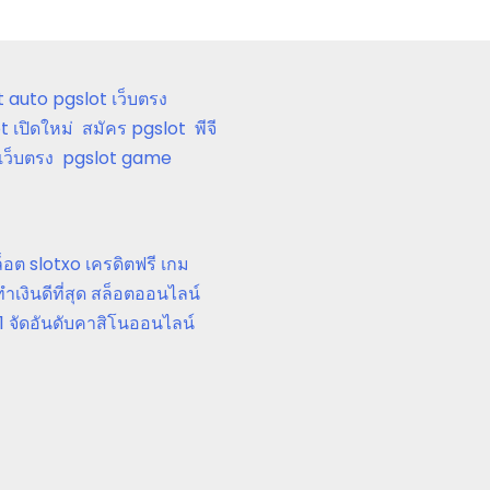
t auto
pgslot เว็บตรง
t เปิดใหม่
สมัคร pgslot
พีจี
 เว็บตรง
pgslot game
็อต
slotxo เครดิตฟรี
เกม
ำเงินดีที่สุด
สล็อตออนไลน์
1
จัดอันดับคาสิโนออนไลน์