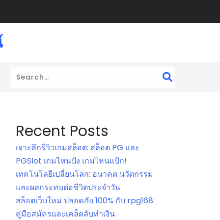
์
Recent Posts
เจาะลึกรีวิวเกมสล็อต: สล็อต PG และ
PGSlot เกมไหนปัง เกมไหนแป้ก!
เทคโนโลยีเปลี่ยนโลก: อนาคต นวัตกรรม
และผลกระทบต่อชีวิตประจำวัน
สล็อตเว็บใหม่ ปลอดภัย 100% กับ rpg168:
คู่มือสมัครและเคล็ดลับทำเงิน