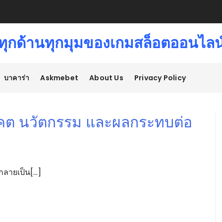
 ทุกด้านทุกมุมของเกมสล็อตออนไลน
บาคาร่า
Askmebet
About Us
Privacy Policy
าคต นวัตกรรม และผลกระทบต่อ
กลายเป็น[…]