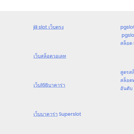
jili slot เว็บตรง
pgslo
pgslo
สล็อต
เว็บสล็อตวอเลท
สูตรสล
สล็อตท
เว็บ168บาคาร่า
อันดับ 
เว็บบาคาร่า
Superslot