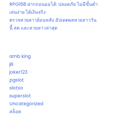
RPG168 ฝากถอนออโต้: ปลอดภัย ไม่มีขั้นต่ำ
เล่นง่าย ได้เงินจริง
ตรวจหวยลาวย้อนหลัง อัปเดตผลหวยลาววัน
นี้ สด และหวยลาวล่าสุด
amb king
jili
joker123
pgslot
slotxo
superslot
Uncategorized
สล็อต