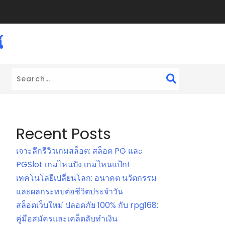
์
Recent Posts
เจาะลึกรีวิวเกมสล็อต: สล็อต PG และ
PGSlot เกมไหนปัง เกมไหนแป้ก!
เทคโนโลยีเปลี่ยนโลก: อนาคต นวัตกรรม
และผลกระทบต่อชีวิตประจำวัน
สล็อตเว็บใหม่ ปลอดภัย 100% กับ rpg168:
คู่มือสมัครและเคล็ดลับทำเงิน